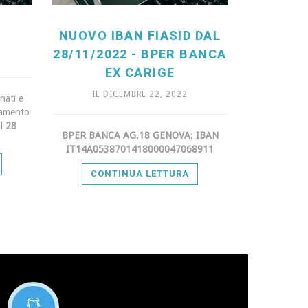
E
NUOVO IBAN FIASID DAL
28/11/2022 - BPER BANCA
EX CARIGE
IL DICEMBRE 22, 2022
nati e
agamento
il
28
BPER BANCA AG.18 GENOVA
:
IBAN
IT14A0538701418000047068911
CONTINUA LETTURA