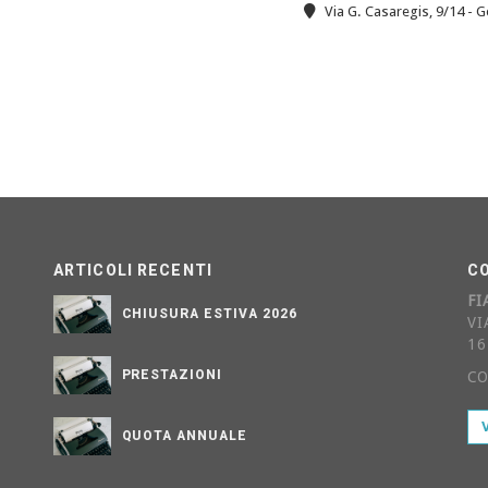
Via G. Casaregis, 9/14 - 
ARTICOLI RECENTI
C
FI
CHIUSURA ESTIVA 2026
VI
16
PRESTAZIONI
CO
QUOTA ANNUALE