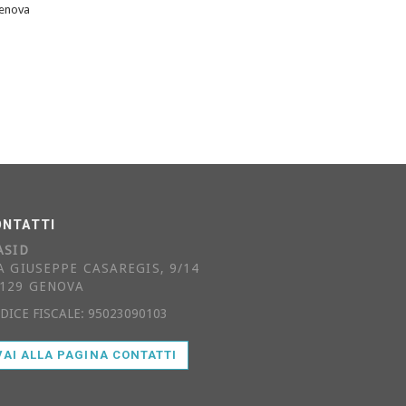
Genova
ONTATTI
ASID
A GIUSEPPE CASAREGIS, 9/14
129 GENOVA
DICE FISCALE: 95023090103
VAI ALLA PAGINA CONTATTI