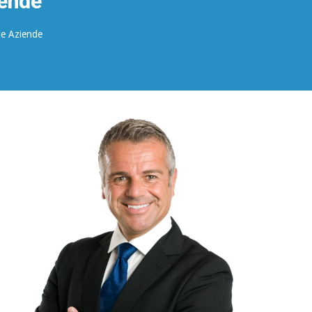
iende
lle Aziende