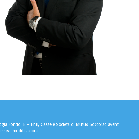
ologia Fondo: B – Enti, Casse e Società di Mutuo Soccorso aventi
cessive modificazioni.