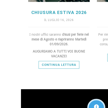
CHIUSURA ESTIVA 2026
IL LUGLIO 16, 2026
I nostri uffici saranno
chiusi per ferie nel
Per ri
mese di Agosto e riapriranno Martedì
pre
01/09/2026
.
consu
AUGURIAMO A TUTTI VOI BUONE
VACANZE!
CONTINUA LETTURA