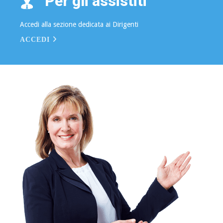
Per gli assistiti
Accedi alla sezione dedicata ai Dirigenti
ACCEDI