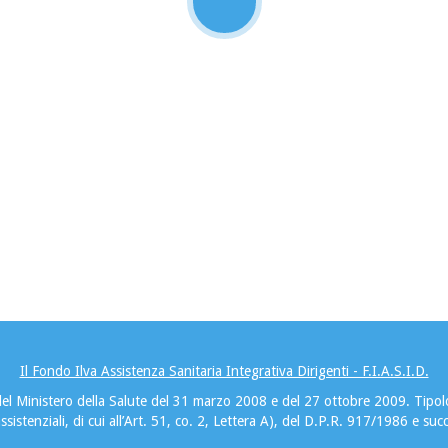
Il Fondo Ilva Assistenza Sanitaria Integrativa Dirigenti - F.I.A.S.I.D.
to del Ministero della Salute del 31 marzo 2008 e del 27 ottobre 2009. Tip
ssistenziali, di cui all’Art. 51, co. 2, Lettera A), del D.P.R. 917/1986 e suc