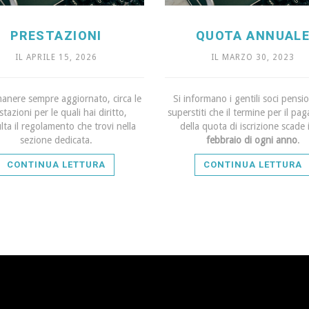
PRESTAZIONI
QUOTA ANNUAL
IL APRILE 15, 2026
IL MARZO 30, 2023
manere sempre aggiornato, circa le
Si informano i gentili soci pensio
stazioni per le quali hai diritto,
superstiti che il termine per il p
lta il regolamento che trovi nella
della quota di iscrizione scade 
sezione dedicata.
febbraio di ogni anno
.
CONTINUA LETTURA
CONTINUA LETTURA