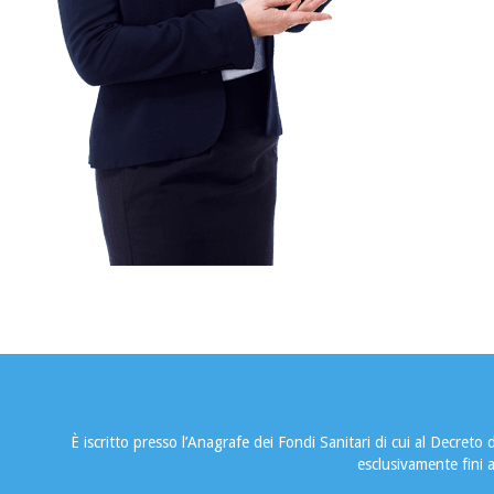
È iscritto presso l’Anagrafe dei Fondi Sanitari di cui al Decre
esclusivamente fini a