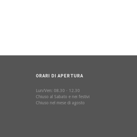
ORARI DI APERTURA
Lun/Ven: 08.30 - 12.30
Chiuso al Sabato e nei festivi
Chiuso nel mese di agosto