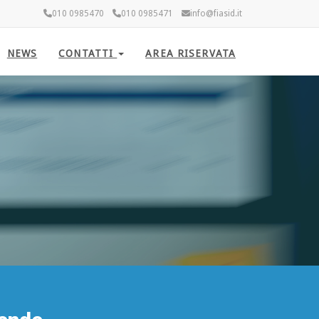
010 0985470
010 0985471
info@fiasid.it
NEWS
CONTATTI
AREA RISERVATA
AREA RISERV
CLICCA PER ACCEDERE ALL'AREA RIS