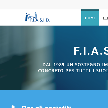
HOME
CH
Fiasid - vai alla homepage
F.I.A.S.I.D.
UN SOSTEGNO IMMEDIATO E
R TUTTI I SUOI ASSOCIATI