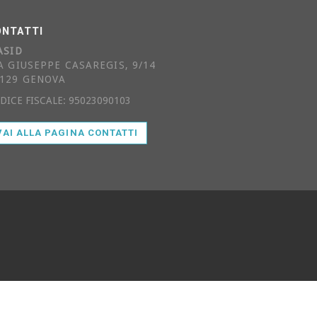
ONTATTI
ASID
A GIUSEPPE CASAREGIS, 9/14
129 GENOVA
DICE FISCALE: 95023090103
VAI ALLA PAGINA CONTATTI