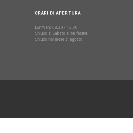
ORARI DI APERTURA
Lun/Ven: 08.30 - 12.30
Chiuso al Sabato e nei festivi
Chiuso nel mese di agosto